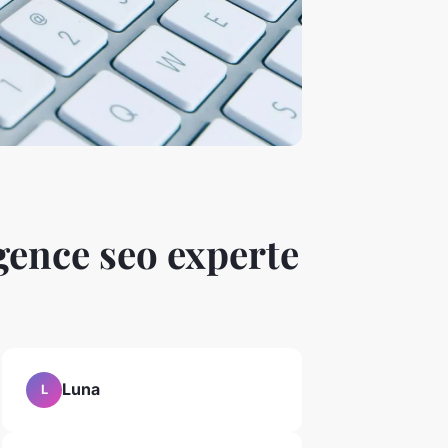
agence seo experte
Luna
L