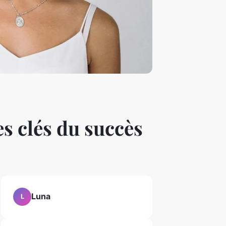
es clés du succès
Luna
L