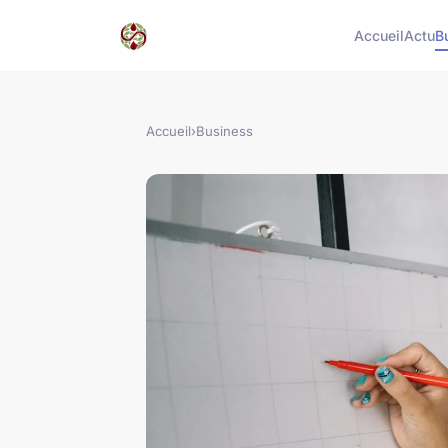
Accueil
Actu
B
Accueil
›
Business