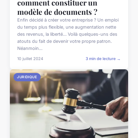
comment constituer un
modèle de documents ?
Enfin décidé à créer votre entreprise ? Un emploi
du temps plus flexible, une augmentation nette
des revenus, la liberté… Voilà quelques-uns des
atouts du fait de devenir votre propre patron.
Néanmoin...
10 juillet 2024
3 min de lecture →
JURIDIQUE