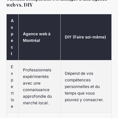
web vs. DIY
A
s
p
Agence web à
DIY (Faire soi-même)
e
Montréal
c
t
E
Professionnels
x
Dépend de vos
expérimentés
p
compétences
avec une
e
personnelles et du
connaissance
rt
temps que vous
approfondie du
is
pouvez y consacrer.
marché local.
e