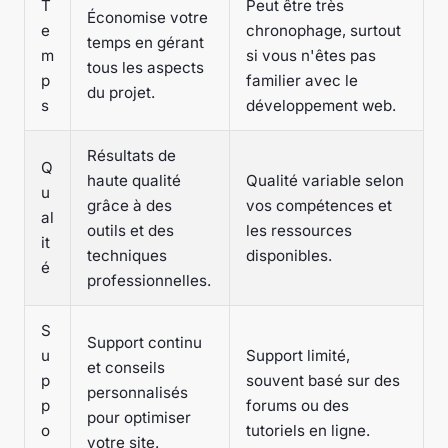
T
Peut être très
Économise votre
e
chronophage, surtout
temps en gérant
m
si vous n'êtes pas
tous les aspects
p
familier avec le
du projet.
s
développement web.
Résultats de
Q
haute qualité
Qualité variable selon
u
grâce à des
vos compétences et
al
outils et des
les ressources
it
techniques
disponibles.
é
professionnelles.
S
Support continu
u
Support limité,
et conseils
p
souvent basé sur des
personnalisés
p
forums ou des
pour optimiser
o
tutoriels en ligne.
votre site.