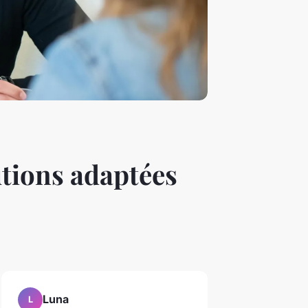
utions adaptées
Luna
L