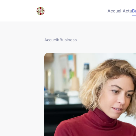
Accueil
Actu
B
Accueil
›
Business