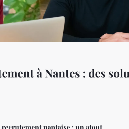
tement à Nantes : des sol
 recrutement nantaise : un atout